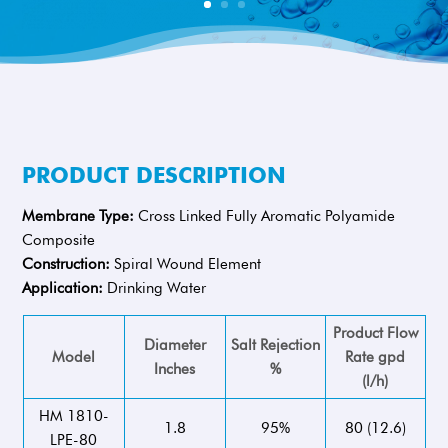
PRODUCT DESCRIPTION
Membrane Type:
Cross Linked Fully Aromatic Polyamide
Composite
Construction:
Spiral Wound Element
Application:
Drinking Water
Product Flow
Diameter
Salt Rejection
Model
Rate gpd
Inches
%
(l/h)
HM 1810-
1.8
95%
80 (12.6)
LPE-80