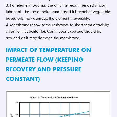
For element loading, use only the recommended silicon
lubricant. The use of petroleum based lubricant or vegetable
based oils may damage the element irreversibly.
Membranes show some resistance to short-term attack by
chlorine (Hypochlorite). Continuous exposure should be
avoided as it may damage the membrane.
IMPACT OF TEMPERATURE ON
PERMEATE FLOW (KEEPING
RECOVERY AND PRESSURE
CONSTANT)