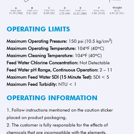
OPERATING LIMITS
2
Maximum Operating Pressure:
150 psi (10.5 kg/cm
)
o
o
Maximum Operating Temperature:
104
F (40
C)
o
o
Maximum Cleaning Temperature:
104
F (40
C)
Feed Water Chlorine Concentration:
Not Detectable
Feed Water pH Range, Continuous Operation:
2 – 11
Maximum Feed Water SDI (15 Minute Test):
SDI < 5
Maximum Feed Turbidity:
NTU < 1
OPERATING INFORMATION
Follow instructions mentioned on the caution sticker
placed on product packaging.
The customer is fully responsible for the effects of
chemicals that are incompatible with the elements.