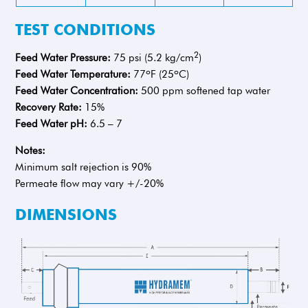
TEST CONDITIONS
2
Feed Water Pressure:
75 psi (5.2 kg/cm
)
o
o
Feed Water Temperature:
77
F (25
C)
Feed Water Concentration:
500 ppm softened tap water
Recovery Rate:
15%
Feed Water pH:
6.5 – 7
Notes:
Minimum salt rejection is 90%
Permeate flow may vary +/-20%
DIMENSIONS