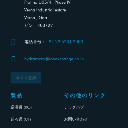
Plot no U05/4 , Phase IV
Verna Industrial estate
Verna , Goa
ピン – 403722

電話番号.:
+91 22 6231 2000

hydramem@ionexchange.co.in
今すぐ登録
製品
その他のリンク
逆浸透 (RO)
テックハブ
超ろ過 (UF)
お問い合わせ