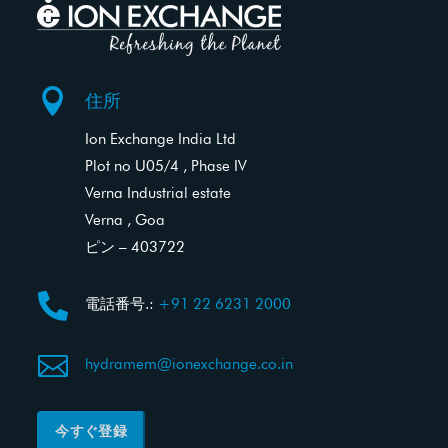

住所
Ion Exchange India Ltd
Plot no U05/4 , Phase IV
Verna Industrial estate
Verna , Goa
ピン – 403722

電話番号.:
+91 22 6231 2000

hydramem@ionexchange.co.in
今すぐ登録