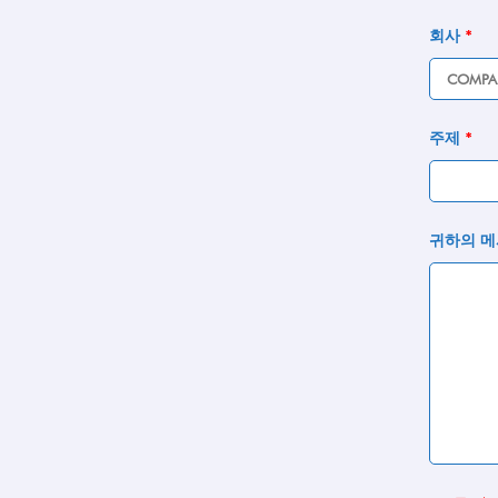
회사
*
주제
*
귀하의 메