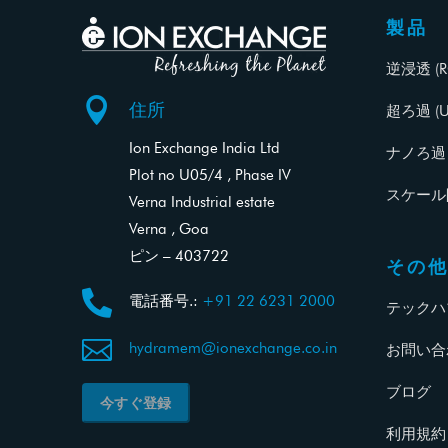
製品
逆浸透 (R

住所
超ろ過 (U
Ion Exchange India Ltd
ナノろ過 (
Plot no U05/4 , Phase IV
スケール
Verna Industrial estate
Verna , Goa
ピン – 403722
その

電話番号.:
+91 22 6231 2000
テックハ

hydramem@ionexchange.co.in
お問い合
ブログ
今すぐ登録
利用規約