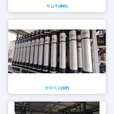
역삼투(RO)
한외여과(UF)