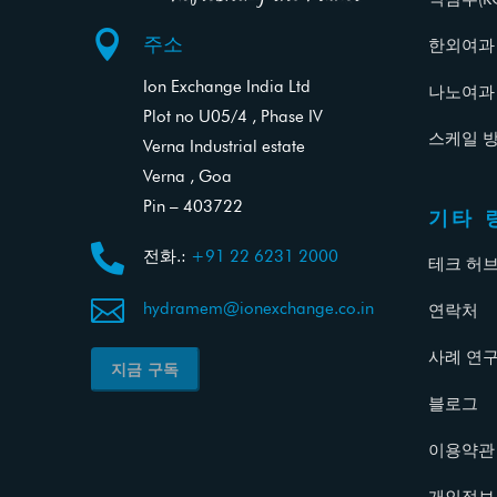

주소
한외여과 (
Ion Exchange India Ltd
나노여과 (
Plot no U05/4 , Phase IV
스케일 방
Verna Industrial estate
Verna , Goa
Pin – 403722
기타 

전화.:
+91 22 6231 2000
테크 허

hydramem@ionexchange.co.in
연락처
사례 연
지금 구독
블로그
이용약관