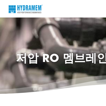
저압 RO 멤브레