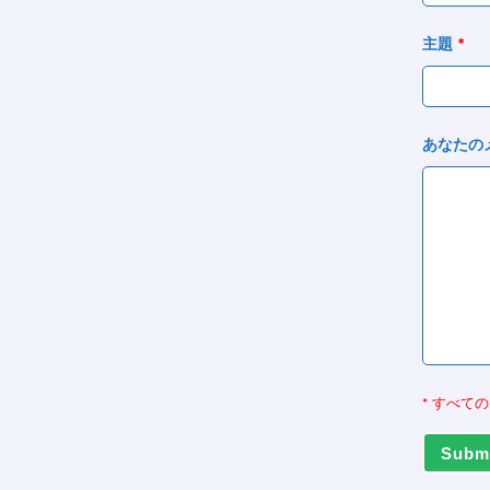
主題
*
あなたのメ
*
すべての
Subm