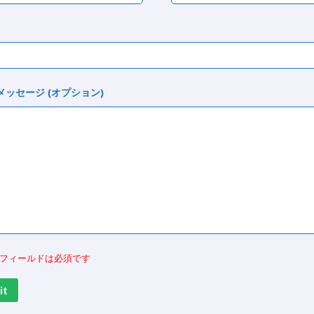
ッセージ (オプション)
フィールドは必須です
it